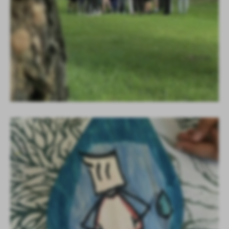
zwyczajów dotyczących przeglądanej witryny internetowej. Treści
promocyjne mogą pojawić się na stronach podmiotów trzecich lub
firm będących naszymi partnerami oraz innych dostawców usług.
Firmy te działają w charakterze pośredników prezentujących nasze
treści w postaci wiadomości, ofert, komunikatów mediów
społecznościowych.