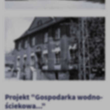
KOLEJNE
+9
Projekt "Gospodarka wodno-
ściekowa..."