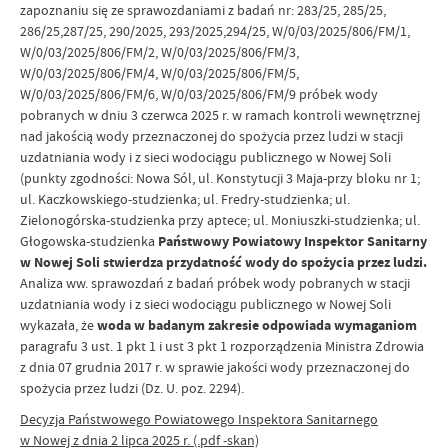
zapoznaniu się ze sprawozdaniami z badań nr: 283/25, 285/25,
286/25,287/25, 290/2025, 293/2025,294/25, W/0/03/2025/806/FM/1,
W/0/03/2025/806/FM/2, W/0/03/2025/806/FM/3,
W/0/03/2025/806/FM/4, W/0/03/2025/806/FM/5,
W/0/03/2025/806/FM/6, W/0/03/2025/806/FM/9 próbek wody
pobranych w dniu 3 czerwca 2025 r. w ramach kontroli wewnętrznej
nad jakością wody przeznaczonej do spożycia przez ludzi w stacji
uzdatniania wody i z sieci wodociągu publicznego w Nowej Soli
(punkty zgodności: Nowa Sól, ul. Konstytucji 3 Maja-przy bloku nr 1;
ul. Kaczkowskiego-studzienka; ul. Fredry-studzienka; ul.
Zielonogórska-studzienka przy aptece; ul. Moniuszki-studzienka; ul.
Głogowska-studzienka
Państwowy Powiatowy Inspektor Sanitarny
w Nowej Soli stwierdza przydatność wody do spożycia przez ludzi.
Analiza ww. sprawozdań z badań próbek wody pobranych w stacji
uzdatniania wody i z sieci wodociągu publicznego w Nowej Soli
wykazała, że
woda w badanym zakresie odpowiada wymaganiom
paragrafu 3 ust. 1 pkt 1 i ust 3 pkt 1 rozporządzenia Ministra Zdrowia
z dnia 07 grudnia 2017 r. w sprawie jakości wody przeznaczonej do
spożycia przez ludzi (Dz. U. poz. 2294).
Decyzja Państwowego Powiatowego Inspektora Sanitarnego
w Nowej z dnia 2 lipca 2025 r. (.pdf -skan)